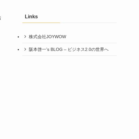
カ
イ
Links
ブ
お
株式会社JOYWOW
阪本啓一’s BLOG – ビジネス2.0の世界へ
う