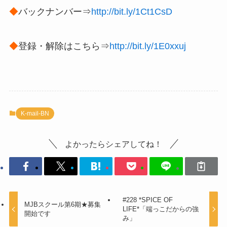
◆
バックナンバー⇒
http://bit.ly/1Ct1CsD
◆
登録・解除はこちら⇒
http://bit.ly/1E0xxuj
K-mail-BN
よかったらシェアしてね！
#228 *SPICE OF
MJBスクール第6期★募集
LIFE*「端っこだからの強
開始です
み」