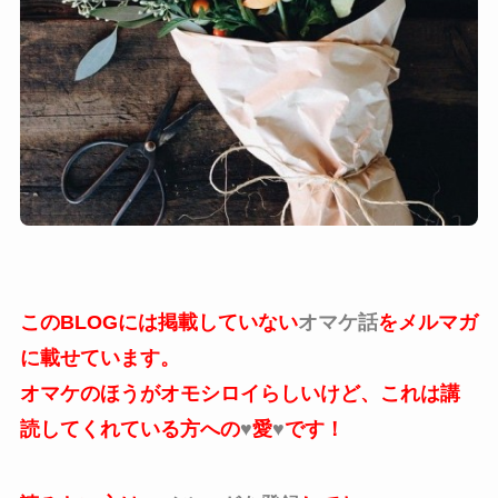
このBLOGには掲載していない
オマケ話
をメルマガ
に載せています。
オマケのほうがオモシロイらしいけど、これは講
読してくれている方への
♥
愛
♥
で
す！