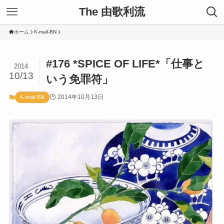
The 由歌利流
ホーム
K-mail-BN
#176 *SPICE OF LIFE*「仕事と
2014
10/13
いう免罪符」
2014年10月13日
K-mail-BN